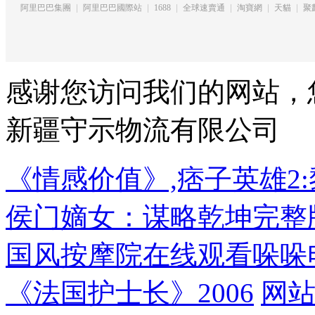
阿里巴巴集團
阿里巴巴國際站
1688
全球速賣通
淘寶網
天貓
聚
感谢您访问我们的网站，
新疆守示物流有限公司
《情感价值》,痞子英雄2
侯门嫡女：谋略乾坤完整
国风按摩院在线观看哚哚电
《法国护士长》2006
网