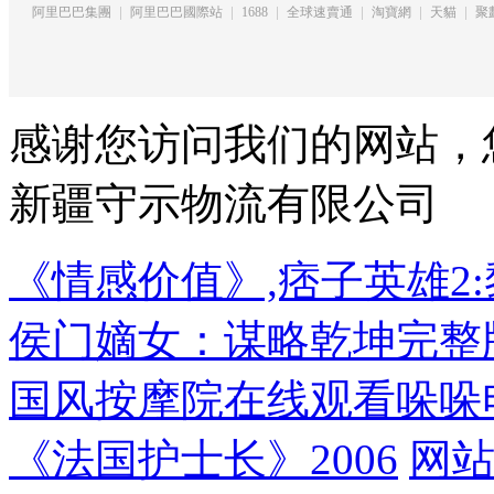
阿里巴巴集團
阿里巴巴國際站
1688
全球速賣通
淘寶網
天貓
聚
感谢您访问我们的网站，
新疆守示物流有限公司
《情感价值》,痞子英雄2
侯门嫡女：谋略乾坤完整
国风按摩院在线观看哚哚电
《法国护士长》2006
网